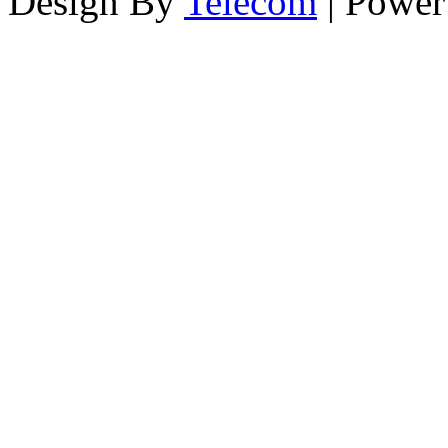
Design By
Telecom
| Powe