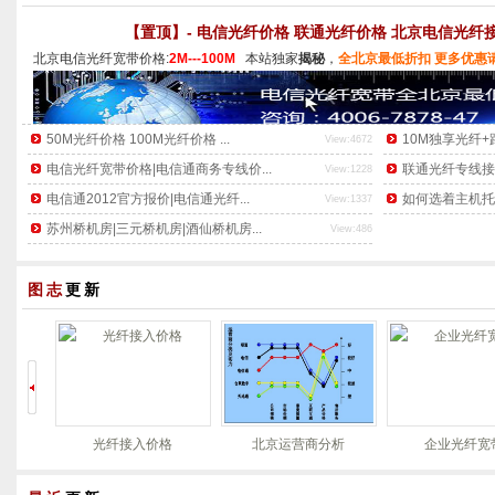
【置顶】- 电信光纤价格 联通光纤价格 北京电信光纤
北京电信光纤宽带价格:
2M---100M  
本站独家
揭秘
，
全北京最低折扣 更多优惠请拨
50M光纤价格 100M光纤价格 ...
10M独享光纤+
View:4672
电信光纤宽带价格|电信通商务专线价...
联通光纤专线接入
View:1228
电信通2012官方报价|电信通光纤...
如何选着主机托管
View:1337
苏州桥机房|三元桥机房|酒仙桥机房...
View:486
图志
更新
光纤接入价格
北京运营商分析
企业光纤宽带