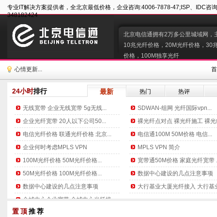
专业IT解决方案提供者，全北京最低价格，企业咨询:4006-7878-47;ISP、IDC咨询及
348182424
北京电信通拥有2万多公里城域网，
10兆光纤价格，20M光纤价格，30
价格，100M独享光纤
心情更新...
首
24小时
排行
最新
热门
热评
无线宽带 企业无线宽带 5g无线...
SDWAN-组网 光纤国际vpn...
企业光纤宽带 20人以下公司50...
裸光纤点对点 裸光纤施工 裸光纤.
电信光纤价格 联通光纤价格 北京...
电信通100M 50M价格 电信...
企业何时考虑MPLS VPN
MPLS VPN 简介
100M光纤价格 50M光纤价格...
宽带通50M价格 家庭光纤宽带 ..
50M光纤价格 100M光纤价格...
数据中心建设的几点注意事项
数据中心建设的几点注意事项
大行基业大厦光纤接入 大行基业大
金城中心企业宽带 金城中心光纤接...
置顶
推荐