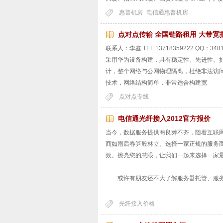
惠普机房
电信通惠普机房
点对点传输 全国链路租用 大带宽
联系人：李鑫 TEL:13718359222 QQ：348
采用华为设备构建，具有稳定性、先进性、
计，整个网络与公网物理隔离，杜绝非法访问
技术，网络结构简单，非常适合构建宽
点对点专线
电信通光纤接入2012官方报价
当今，数据服务提供商良莠不齐，随着互联网
商如雨后春笋般林立。选择一家正规的服务
效。擦亮您的慧眼，让我们一起来选择一家
或许有朋友还不大了解服务器托管、服务
光纤接入价格