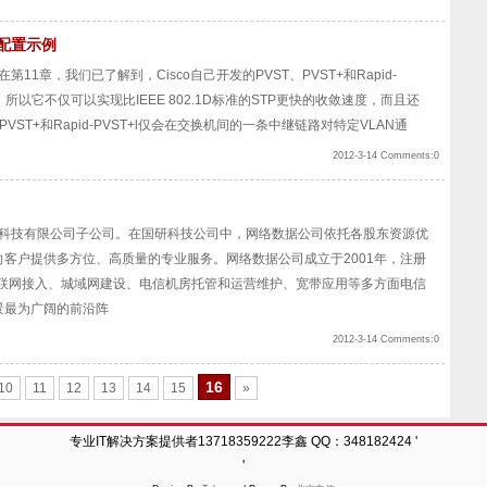
衡配置示例
第11章，我们已了解到，Cisco自己开发的PVST、PVST+和Rapid-
，所以它不仅可以实现比IEEE 802.1D标准的STP更快的收敛速度，而且还
ST+和Rapid-PVST+l仅会在交换机间的一条中继链路对特定VLAN通
2012-3-14 Comments:0
科技有限公司子公司。在国研科技公司中，网络数据公司依托各股东资源优
客户提供多方位、高质量的专业服务。网络数据公司成立于2001年，注册
互联网接入、城域网建设、电信机房托管和运营维护、宽带应用等多方面电信
景最为广阔的前沿阵
2012-3-14 Comments:0
16
10
11
12
13
14
15
»
专业IT解决方案提供者13718359222李鑫 QQ：348182424
'
'