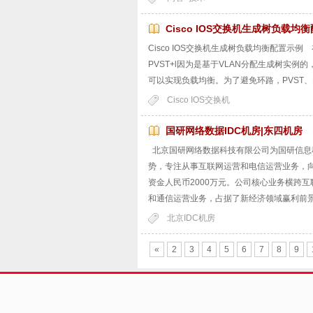
Cisco IOS交换机生成树负载均
Cisco IOS交换机生成树负载均衡配置示例 在
PVST+l因为是基于VLAN分配生成树实例的
可以实现负载均衡。为了避免环路，PVST、PV
Cisco IOS交换机
国研网络数据IDC机房|东四机房
北京国研网络数据科技有限公司为国研信息
势，专注从事互联网运营和电信运营业务，向
资金人民币2000万元。公司核心业务横跨
和通信运营业务，占据了新经济领域赢利前
北京IDC机房
«
2
3
4
5
6
7
8
9