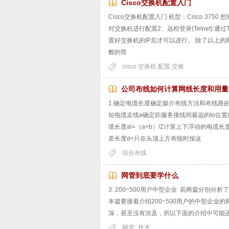
Cisco交换机配置入门
Cisco交换机配置入门 机型：Cisco 375
对交换机进行配置2、远程登录(Telnet):
置好交换机的IP后才可以进行。 除了以上
般的简
cisco 交换机 配置 交换
公司布线如何计算网线长度和用量
1.确定电缆长度确定媒介布线方法和布线路
短电缆走线a确定距服务接线间最远的to位
缆长度al=（a+b）/2计算上下浮动的电缆长
差长度d<只在头顶上方布线时按这
综合布线
网管到底要学什么
3. 200~500用户中型企业 前两篇分别
本篇要接着介绍200~500用户的中型企
深，甚至没有涉及，所以下面的介绍中可能还
网管
技术