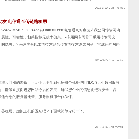
2012-3-15 Comments:0
批发 电信通长传链路租用
182424 MSN：
miao333@Hotmail.com
电信通点对点技术我公司传输网均
扩展性、可靠性，相关指标无技术偏离。●专用网专网骨干采用传输网设
的隐患。? 采用宽带以太网技术结合传输网技术以太网是非常成熟的网络
2012-3-15 Comments:0
准入门槛的降低，（两个大学生到机房租个机柜也叫"IDC")大小数据服务
商，能够直接促进您网站今后的发展、确保您企业的信息化进程安全、高
最适合您的服务器托管、服务器租用合作伙伴。
器租用、虚拟主机的区别吧？下面就简单介绍一下。
2012-3-14 Comments:0