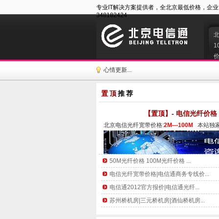
专业IT解决方案提供者，全北京最低价格，企业咨询:400
348182424
1
价
心情更新...
置顶
推荐
【置顶】- 电信光纤价格
北京电信光纤宽带价格:
2M---100M  
本站独
50M光纤价格 100M光纤价格 ...
电信光纤宽带价格|电信通商务专线价...
电信通2012官方报价|电信通光纤...
苏州桥机房|三元桥机房|酒仙桥机房...