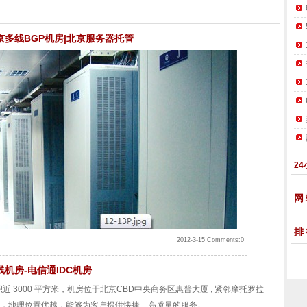
京多线BGP机房|北京服务器托管
24
网
排
2012-3-15 Comments:0
机房-电信通IDC机房
积近
3000
平方米，机房位于北京
CBD
中央商务区惠普大厦
,
紧邻摩托罗拉
，地理位置优越，能够为客户提供快捷、高质量的服务。