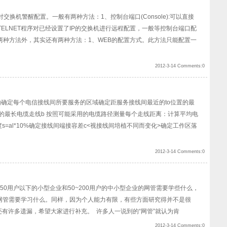
0 想对交换机警醒配置。一般有两种方法：1、控制台端口(Console):可以直接
通过TELNET程序对已经设置了IP的交换机进行远程配置，一般等控制台端口配
的两种方法外，其实还有两种方法：1、WEB的配置方式。此方法只能配置一
2012-3-14 Comments:0
由确定每个电信接线间所要服务的区域确定距服务接线间最近的to位置的最
置的最长电缆走线b 按照可能采用的电缆路径测量每个走线距离：计算平均电
度s=al*10%确定接线间端接容差c<视接线间培植不同而变化>确定工作区落
2012-3-14 Comments:0
分析了50用户以下的小型企业和50~200用户的中小型企业的网管需要学些什么，
业的网管需要学习什么。同样，因为个人能力有限，有些方面研究得并不是很
有许多遗漏，希望大家进行补充。 许多人一说到的“网管”就认为肯
2012-3-14 Comments:0