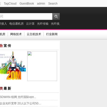
页
TagCloud
GuestBook
admin
Search
纤接入
电信通机房
云计算
光纤传输
光纤接入价格
联通光纤专线
北京电信通
C机房
网络技术
云主机技术
行业新闻
告
宣传
类
最新
SDWAN-组网 光纤国际vpn...
企业光纤宽带 20人以下公司50...