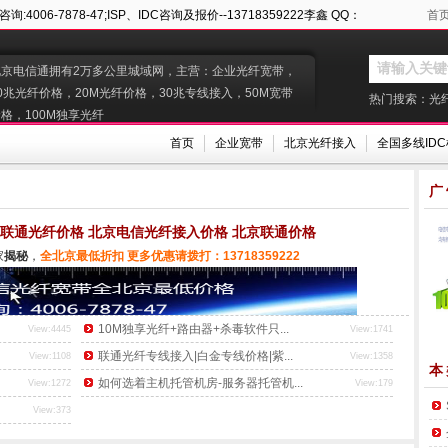
6-7878-47;ISP、IDC咨询及报价--13718359222李鑫 QQ：
首
北京电信通拥有2万多公里城域网，主营：企业光纤宽带，
0兆光纤价格，20M光纤价格，30兆专线接入，50M宽带
热门搜索：
光
格，100M独享光纤
首页
企业宽带
北京光纤接入
全国多线ID
广
 联通光纤价格 北京电信光纤接入价格 北京联通价格
家
揭秘
，
全北京最低折扣 更多优惠请拨打：13718359222
10M独享光纤+路由器+杀毒软件只...
View:4445
View:1741
联通光纤专线接入|白金专线价格|紫...
View:1108
View:1358
本
如何选着主机托管机房-服务器托管机...
View:1272
View:179
View:373